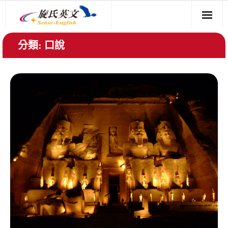
免費試聽 (影片)
分類:
口說
如何學好英文
學友心得
Q&A
課程介紹
索取免費資料